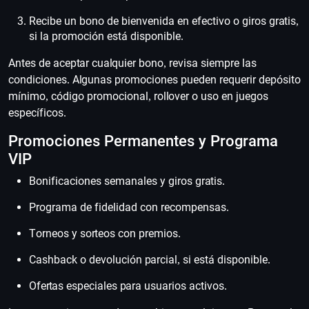
Recibe un bono de bienvenida en efectivo o giros gratis,
si la promoción está disponible.
Antes de aceptar cualquier bono, revisa siempre las
condiciones. Algunas promociones pueden requerir depósito
mínimo, código promocional, rollover o uso en juegos
específicos.
Promociones Permanentes y Programa
VIP
Bonificaciones semanales y giros gratis.
Programa de fidelidad con recompensas.
Torneos y sorteos con premios.
Cashback o devolución parcial, si está disponible.
Ofertas especiales para usuarios activos.