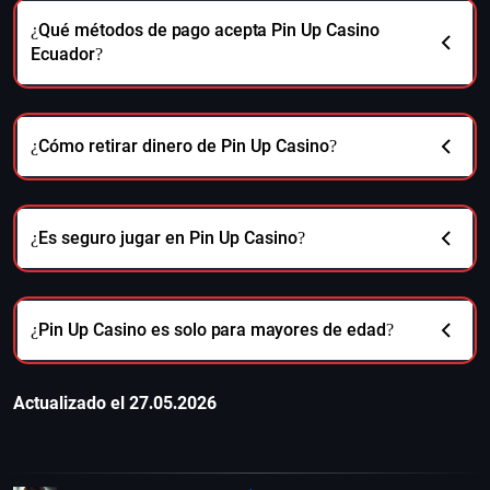
¿Qué métodos de pago acepta Pin Up Casino
Ecuador?
¿Cómo retirar dinero de Pin Up Casino?
¿Es seguro jugar en Pin Up Casino?
¿Pin Up Casino es solo para mayores de edad?
Actualizado el 27.05.2026