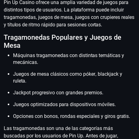
Pin Up Casino ofrece una amplia variedad de juegos para
distintos tipos de usuarios. La plataforma puede incluir
tragamonedas, juegos de mesa, juegos con crupieres reales
y títulos de ritmo rápido para sesiones cortas.
Tragamonedas Populares y Juegos de
Mesa
Máquinas tragamonedas con distintas temáticas y
mecánicas.
Juegos de mesa clásicos como póker, blackjack y
ruleta.
Jackpot progresivo con grandes premios.
Juegos optimizados para dispositivos móviles.
Opciones con bonos, rondas especiales y giros gratis.
Las tragamonedas son una de las categorías más
buscadas por los usuarios de Pin Up. Antes de jugar,