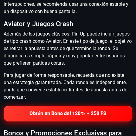
interrupciones, se recomienda usar una conexión estable y
un dispositivo con buena pantalla.
Aviator y Juegos Crash
Además de los juegos clásicos, Pin Up puede incluir juegos
de tipo crash como Aviator. En este tipo de juego, el objetivo
es retirar la apuesta antes de que termine la ronda. Su
dinámica es simple, rápida y muy popular entre usuarios
que prefieren partidas cortas.
Para jugar de forma responsable, recuerda que no existe
una estrategia garantizada. Cada ronda es independiente,
por lo que conviene establecer límites de apuesta antes de
comenzar.
Obtén un Bono del 120% + 250 FS
Bonos y Promociones Exclusivas para