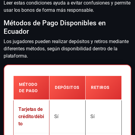
Leer estas condiciones ayuda a evitar confusiones y permite
usar los bonos de forma más responsable.
Métodos de Pago Disponibles en
Ecuador
Los jugadores pueden realizar depósitos y retiros mediante
diferentes métodos, según disponibilidad dentro de la
plataforma.
MÉTODO
DEPÓSITOS
RETIROS
DE PAGO
Tarjetas de
crédito/débi
Sí
Sí
to