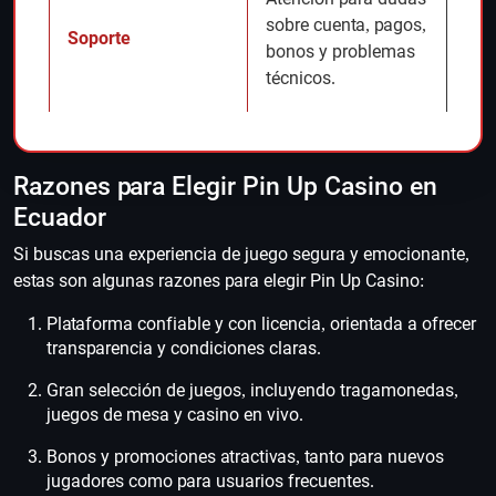
sobre cuenta, pagos,
Soporte
bonos y problemas
técnicos.
Razones para Elegir Pin Up Casino en
Ecuador
Si buscas una experiencia de juego segura y emocionante,
estas son algunas razones para elegir Pin Up Casino:
Plataforma confiable y con licencia, orientada a ofrecer
transparencia y condiciones claras.
Gran selección de juegos, incluyendo tragamonedas,
juegos de mesa y casino en vivo.
Bonos y promociones atractivas, tanto para nuevos
jugadores como para usuarios frecuentes.