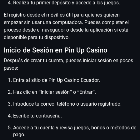
Realiza tu primer depósito y accede a los juegos.
El registro desde el móvil es útil para quienes quieren
empezar sin usar una computadora. Puedes completar el
proceso desde el navegador o desde la aplicación si está
disponible para tu dispositivo.
Inicio de Sesión en Pin Up Casino
Después de crear tu cuenta, puedes iniciar sesión en pocos
pasos:
Entra al sitio de Pin Up Casino Ecuador.
Haz clic en “Iniciar sesión” o “Entrar”.
Introduce tu correo, teléfono o usuario registrado.
Escribe tu contraseña.
Accede a tu cuenta y revisa juegos, bonos o métodos de
pago.