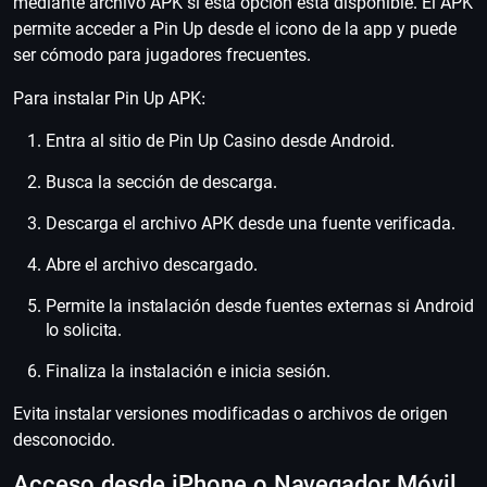
mediante archivo APK si esta opción está disponible. El APK
permite acceder a Pin Up desde el icono de la app y puede
ser cómodo para jugadores frecuentes.
Para instalar Pin Up APK:
Entra al sitio de Pin Up Casino desde Android.
Busca la sección de descarga.
Descarga el archivo APK desde una fuente verificada.
Abre el archivo descargado.
Permite la instalación desde fuentes externas si Android
lo solicita.
Finaliza la instalación e inicia sesión.
Evita instalar versiones modificadas o archivos de origen
desconocido.
Acceso desde iPhone o Navegador Móvil