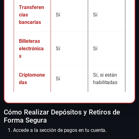
Transferen
cias
Sí
Sí
bancarias
Billeteras
electrónica
Sí
Sí
s
Criptomone
Sí, si están
Sí
das
habilitadas
Cómo Realizar Depósitos y Retiros de
Forma Segura
Accede a la sección de pagos en tu cuenta.