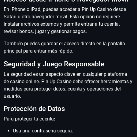
En iPhone o iPad, puedes acceder a Pin Up Casino desde
Safari u otro navegador móvil. Esta opción no requiere
instalar archivos externos y permite entrar a tu cuenta,
revisar bonos, jugar y gestionar pagos.
También puedes guardar el acceso directo en la pantalla
principal para entrar más rápido.
Seguridad y Juego Responsable
La seguridad es un aspecto clave en cualquier plataforma
de casino online. Pin Up Casino debe ofrecer herramientas y
medidas para proteger datos, cuenta y operaciones del
usuario.
Protección de Datos
Para proteger tu cuenta:
Usa una contraseña segura.