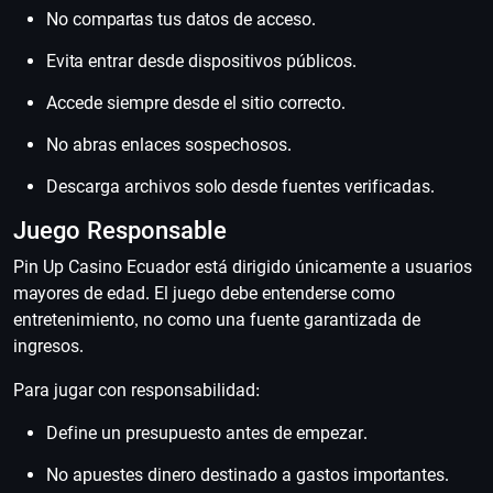
No compartas tus datos de acceso.
Evita entrar desde dispositivos públicos.
Accede siempre desde el sitio correcto.
No abras enlaces sospechosos.
Descarga archivos solo desde fuentes verificadas.
Juego Responsable
Pin Up Casino Ecuador está dirigido únicamente a usuarios
mayores de edad. El juego debe entenderse como
entretenimiento, no como una fuente garantizada de
ingresos.
Para jugar con responsabilidad:
Define un presupuesto antes de empezar.
No apuestes dinero destinado a gastos importantes.