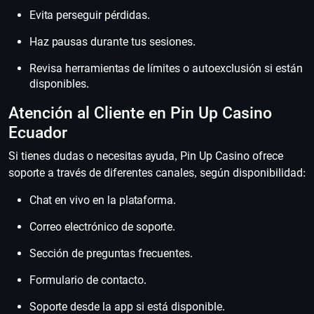
Evita perseguir pérdidas.
Haz pausas durante tus sesiones.
Revisa herramientas de límites o autoexclusión si están
disponibles.
Atención al Cliente en Pin Up Casino
Ecuador
Si tienes dudas o necesitas ayuda, Pin Up Casino ofrece
soporte a través de diferentes canales, según disponibilidad:
Chat en vivo en la plataforma.
Correo electrónico de soporte.
Sección de preguntas frecuentes.
Formulario de contacto.
Soporte desde la app si está disponible.