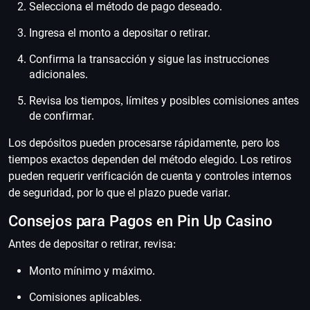
Selecciona el método de pago deseado.
Ingresa el monto a depositar o retirar.
Confirma la transacción y sigue las instrucciones
adicionales.
Revisa los tiempos, límites y posibles comisiones antes
de confirmar.
Los depósitos pueden procesarse rápidamente, pero los
tiempos exactos dependen del método elegido. Los retiros
pueden requerir verificación de cuenta y controles internos
de seguridad, por lo que el plazo puede variar.
Consejos para Pagos en Pin Up Casino
Antes de depositar o retirar, revisa:
Monto mínimo y máximo.
Comisiones aplicables.