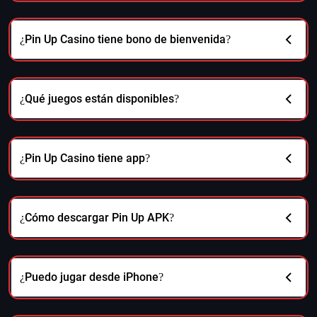
¿Pin Up Casino tiene bono de bienvenida?
¿Qué juegos están disponibles?
¿Pin Up Casino tiene app?
¿Cómo descargar Pin Up APK?
¿Puedo jugar desde iPhone?