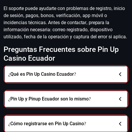
El soporte puede ayudarte con problemas de registro, inicio
de sesión, pagos, bonos, verificación, app móvil o
incidencias técnicas. Antes de contactar, prepara la
información necesaria: correo registrado, dispositivo
utilizado, fecha de la operación y captura del error si aplica.
Preguntas Frecuentes sobre Pin Up
Casino Ecuador
¿Qué es Pin Up Casino Ecuador?
¿Pin Up y Pinup Ecuador son lo mismo?
¿Cómo registrarse en Pin Up Casino?