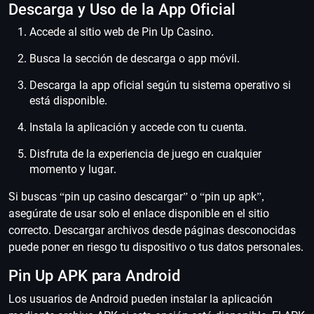
Descarga y Uso de la App Oficial
Accede al sitio web de Pin Up Casino.
Busca la sección de descarga o app móvil.
Descarga la app oficial según tu sistema operativo si
está disponible.
Instala la aplicación y accede con tu cuenta.
Disfruta de la experiencia de juego en cualquier
momento y lugar.
Si buscas “pin up casino descargar” o “pin up apk”,
asegúrate de usar solo el enlace disponible en el sitio
correcto. Descargar archivos desde páginas desconocidas
puede poner en riesgo tu dispositivo o tus datos personales.
Pin Up APK para Android
Los usuarios de Android pueden instalar la aplicación