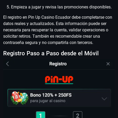
Empieza a jugar y revisa las promociones disponibles.
El registro en Pin Up Casino Ecuador debe completarse con
datos reales y actualizados. Esta información puede ser
necesaria para recuperar la cuenta, validar operaciones o
solicitar retiros. También es recomendable crear una
contraseña segura y no compartirla con terceros.
Registro Paso a Paso desde el Móvil