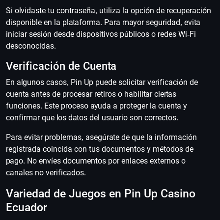
Si olvidaste tu contraseña, utiliza la opción de recuperación
disponible en la plataforma. Para mayor seguridad, evita
iniciar sesión desde dispositivos públicos o redes Wi-Fi
desconocidas.
Verificación de Cuenta
En algunos casos, Pin Up puede solicitar verificación de
cuenta antes de procesar retiros o habilitar ciertas
funciones. Este proceso ayuda a proteger la cuenta y
confirmar que los datos del usuario son correctos.
Para evitar problemas, asegúrate de que la información
registrada coincida con tus documentos y métodos de
pago. No envíes documentos por enlaces externos o
canales no verificados.
Variedad de Juegos en Pin Up Casino
Ecuador