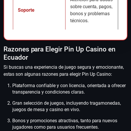
sobre cuenta, pagos,
Soporte
bonos y problemas
técnicos.
Razones para Elegir Pin Up Casino en
Ecuador
Si buscas una experiencia de juego segura y emocionante,
estas son algunas razones para elegir Pin Up Casino:
Plataforma confiable y con licencia, orientada a ofrecer
transparencia y condiciones claras.
Gran selección de juegos, incluyendo tragamonedas,
juegos de mesa y casino en vivo.
Bonos y promociones atractivas, tanto para nuevos
jugadores como para usuarios frecuentes.