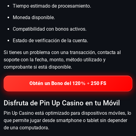
Tiempo estimado de procesamiento.
Moneda disponible.
Compatibilidad con bonos activos.
Estado de verificación de la cuenta.
Si tienes un problema con una transacción, contacta al
soporte con la fecha, monto, método utilizado y
comprobante si está disponible.
Obtén un Bono del 120% + 250 FS
Disfruta de Pin Up Casino en tu Móvil
Pin Up Casino está optimizado para dispositivos móviles, lo
que permite jugar desde smartphone o tablet sin depender
de una computadora.