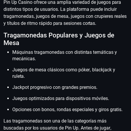
Pin Up Casino ofrece una amplia variedad de juegos para
distintos tipos de usuarios. La plataforma puede incluir
tragamonedas, juegos de mesa, juegos con crupieres reales
y títulos de ritmo rápido para sesiones cortas.
Tragamonedas Populares y Juegos de
Mesa
Máquinas tragamonedas con distintas temáticas y
mecánicas.
Juegos de mesa clásicos como póker, blackjack y
ruleta.
Jackpot progresivo con grandes premios.
Juegos optimizados para dispositivos móviles.
Opciones con bonos, rondas especiales y giros gratis.
Las tragamonedas son una de las categorías más
buscadas por los usuarios de Pin Up. Antes de jugar,