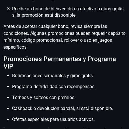
Recibe un bono de bienvenida en efectivo o giros gratis,
si la promoción está disponible.
Antes de aceptar cualquier bono, revisa siempre las
condiciones. Algunas promociones pueden requerir depósito
mínimo, código promocional, rollover o uso en juegos
específicos.
Promociones Permanentes y Programa
VIP
Bonificaciones semanales y giros gratis.
Programa de fidelidad con recompensas.
Torneos y sorteos con premios.
Cashback o devolución parcial, si está disponible.
Ofertas especiales para usuarios activos.