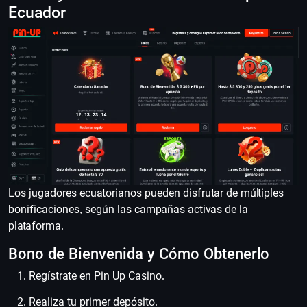
Ecuador
Los jugadores ecuatorianos pueden disfrutar de múltiples
bonificaciones, según las campañas activas de la
plataforma.
Bono de Bienvenida y Cómo Obtenerlo
Regístrate en Pin Up Casino.
Realiza tu primer depósito.