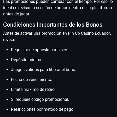
Las promociones pueden cambiar con el tiempo. Por eso, lo
ideal es revisar la sección de bonos dentro de la plataforma
antes de jugar.
Condiciones Importantes de los Bonos
Antes de activar una promoción en Pin Up Casino Ecuador,
revisa:
Requisito de apuesta o rollover.
Depósito mínimo.
Juegos válidos para liberar el bono.
Fecha de vencimiento.
Límite máximo de retiro.
Si requiere código promocional.
Restricciones por método de pago.