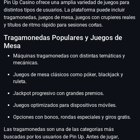
Pin Up Casino ofrece una amplia variedad de juegos para
distintos tipos de usuarios. La plataforma puede incluir
tragamonedas, juegos de mesa, juegos con crupieres reales
y títulos de ritmo rápido para sesiones cortas.
Tragamonedas Populares y Juegos de
Mesa
Máquinas tragamonedas con distintas temáticas y
mecánicas.
Juegos de mesa clásicos como póker, blackjack y
ruleta.
Jackpot progresivo con grandes premios.
Juegos optimizados para dispositivos móviles.
Opciones con bonos, rondas especiales y giros gratis.
Las tragamonedas son una de las categorías más
buscadas por los usuarios de Pin Up. Antes de jugar,