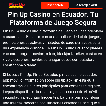
Inscripción
Descargar APK
Pin Up Casino en Ecuador: Tu
Plataforma de Juego Segura
Pin Up Casino es una plataforma de juego en línea orientada
a usuarios de Ecuador, con una amplia variedad de juegos,
promociones atractivas y métodos de pago pensados para
una experiencia cómoda. En Pin Up Casino Ecuador puedes
encontrar tragamonedas, ruleta, blackjack, póker, casino en
vivo y opciones móviles para jugar desde computadora,
smartphone o tablet.
Si buscas Pin Up, Pinup Ecuador, pin up casino ecuador,
app móvil o información sobre pin up apk, en esta guía
encontrarás los puntos principales para comenzar: registro,
juegos disponibles, bonos, pagos, acceso desde el móvil,
seguridad y preguntas frecuentes. La plataforma combina
una interfaz moderna con funciones diseñadas para que el