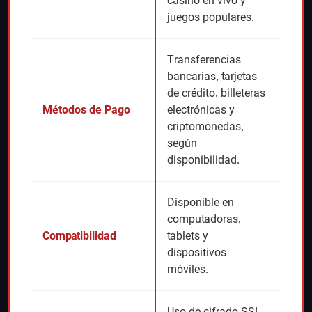
casino en vivo y
juegos populares.
Transferencias
bancarias, tarjetas
de crédito, billeteras
Métodos de Pago
electrónicas y
criptomonedas,
según
disponibilidad.
Disponible en
computadoras,
Compatibilidad
tablets y
dispositivos
móviles.
Uso de cifrado SSL