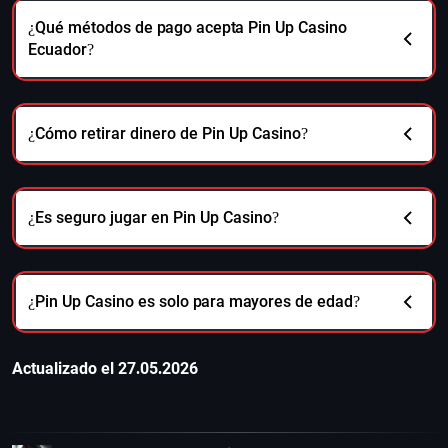
¿Qué métodos de pago acepta Pin Up Casino
Ecuador?
¿Cómo retirar dinero de Pin Up Casino?
¿Es seguro jugar en Pin Up Casino?
¿Pin Up Casino es solo para mayores de edad?
Actualizado el 27.05.2026