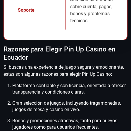
sobre cuenta, pagos,
Soporte
bonos y problemas
técnicos.
Razones para Elegir Pin Up Casino en
Ecuador
Si buscas una experiencia de juego segura y emocionante,
estas son algunas razones para elegir Pin Up Casino:
Plataforma confiable y con licencia, orientada a ofrecer
transparencia y condiciones claras.
Gran selección de juegos, incluyendo tragamonedas,
juegos de mesa y casino en vivo.
Bonos y promociones atractivas, tanto para nuevos
jugadores como para usuarios frecuentes.