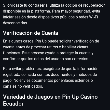
Si olvidaste tu contraseña, utiliza la opción de recuperación
disponible en la plataforma. Para mayor seguridad, evita
iniciar sesión desde dispositivos públicos o redes Wi-Fi
desconocidas.
Verificación de Cuenta
En algunos casos, Pin Up puede solicitar verificación de
cuenta antes de procesar retiros o habilitar ciertas
funciones. Este proceso ayuda a proteger la cuenta y
confirmar que los datos del usuario son correctos.
Para evitar problemas, asegúrate de que la información
registrada coincida con tus documentos y métodos de
pago. No envíes documentos por enlaces externos o
canales no verificados.
Variedad de Juegos en Pin Up Casino
Ecuador