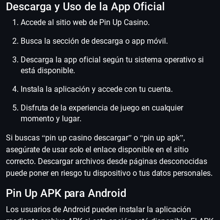
Descarga y Uso de la App Oficial
Accede al sitio web de Pin Up Casino.
Busca la sección de descarga o app móvil.
Descarga la app oficial según tu sistema operativo si
está disponible.
Instala la aplicación y accede con tu cuenta.
Disfruta de la experiencia de juego en cualquier
momento y lugar.
Si buscas “pin up casino descargar” o “pin up apk”,
asegúrate de usar solo el enlace disponible en el sitio
correcto. Descargar archivos desde páginas desconocidas
puede poner en riesgo tu dispositivo o tus datos personales.
Pin Up APK para Android
Los usuarios de Android pueden instalar la aplicación