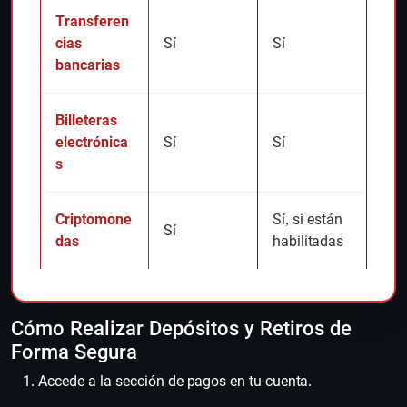
Transferen
cias
Sí
Sí
bancarias
Billeteras
electrónica
Sí
Sí
s
Criptomone
Sí, si están
Sí
das
habilitadas
Cómo Realizar Depósitos y Retiros de
Forma Segura
Accede a la sección de pagos en tu cuenta.