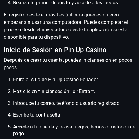
Realiza tu primer depósito y accede a los juegos.
El registro desde el móvil es útil para quienes quieren
empezar sin usar una computadora. Puedes completar el
proceso desde el navegador o desde la aplicación si está
disponible para tu dispositivo.
Inicio de Sesión en Pin Up Casino
Después de crear tu cuenta, puedes iniciar sesión en pocos
pasos:
Entra al sitio de Pin Up Casino Ecuador.
Haz clic en “Iniciar sesión” o “Entrar”.
Introduce tu correo, teléfono o usuario registrado.
Escribe tu contraseña.
Accede a tu cuenta y revisa juegos, bonos o métodos de
pago.