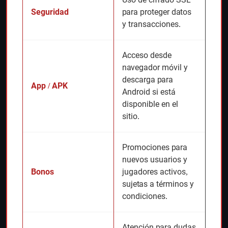
Seguridad
para proteger datos
y transacciones.
Acceso desde
navegador móvil y
descarga para
App / APK
Android si está
disponible en el
sitio.
Promociones para
nuevos usuarios y
Bonos
jugadores activos,
sujetas a términos y
condiciones.
Atención para dudas