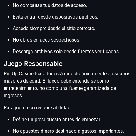
No compartas tus datos de acceso.
Evita entrar desde dispositivos públicos.
Accede siempre desde el sitio correcto.
No abras enlaces sospechosos.
Descarga archivos solo desde fuentes verificadas.
Juego Responsable
Pin Up Casino Ecuador está dirigido únicamente a usuarios
mayores de edad. El juego debe entenderse como
entretenimiento, no como una fuente garantizada de
ingresos.
Para jugar con responsabilidad:
Define un presupuesto antes de empezar.
No apuestes dinero destinado a gastos importantes.