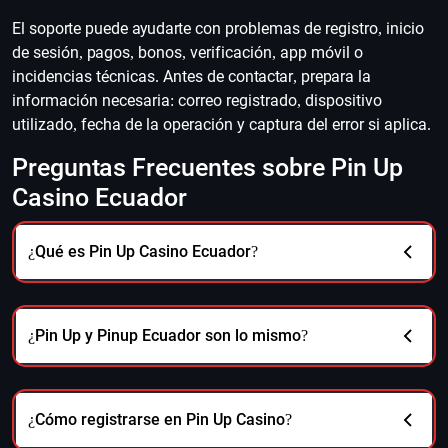
El soporte puede ayudarte con problemas de registro, inicio
de sesión, pagos, bonos, verificación, app móvil o
incidencias técnicas. Antes de contactar, prepara la
información necesaria: correo registrado, dispositivo
utilizado, fecha de la operación y captura del error si aplica.
Preguntas Frecuentes sobre Pin Up
Casino Ecuador
¿Qué es Pin Up Casino Ecuador?
¿Pin Up y Pinup Ecuador son lo mismo?
¿Cómo registrarse en Pin Up Casino?