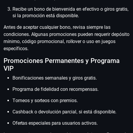
Recibe un bono de bienvenida en efectivo o giros gratis,
si la promoción está disponible.
Antes de aceptar cualquier bono, revisa siempre las
condiciones. Algunas promociones pueden requerir depósito
mínimo, código promocional, rollover o uso en juegos
específicos.
Promociones Permanentes y Programa
VIP
Bonificaciones semanales y giros gratis.
Programa de fidelidad con recompensas.
Torneos y sorteos con premios.
Cashback o devolución parcial, si está disponible.
Ofertas especiales para usuarios activos.