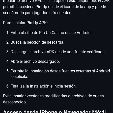
mediante archivo APK si esta opción está disponible. El APK
permite acceder a Pin Up desde el icono de la app y puede
ser cómodo para jugadores frecuentes.
Para instalar Pin Up APK:
Entra al sitio de Pin Up Casino desde Android.
Busca la sección de descarga.
Descarga el archivo APK desde una fuente verificada.
Abre el archivo descargado.
Permite la instalación desde fuentes externas si Android
lo solicita.
Finaliza la instalación e inicia sesión.
Evita instalar versiones modificadas o archivos de origen
desconocido.
Acceso desde iPhone o Navegador Móvil