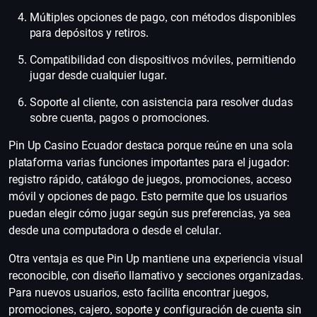
Múltiples opciones de pago, con métodos disponibles
para depósitos y retiros.
Compatibilidad con dispositivos móviles, permitiendo
jugar desde cualquier lugar.
Soporte al cliente, con asistencia para resolver dudas
sobre cuenta, pagos o promociones.
Pin Up Casino Ecuador destaca porque reúne en una sola
plataforma varias funciones importantes para el jugador:
registro rápido, catálogo de juegos, promociones, acceso
móvil y opciones de pago. Esto permite que los usuarios
puedan elegir cómo jugar según sus preferencias, ya sea
desde una computadora o desde el celular.
Otra ventaja es que Pin Up mantiene una experiencia visual
reconocible, con diseño llamativo y secciones organizadas.
Para nuevos usuarios, esto facilita encontrar juegos,
promociones, cajero, soporte y configuración de cuenta sin