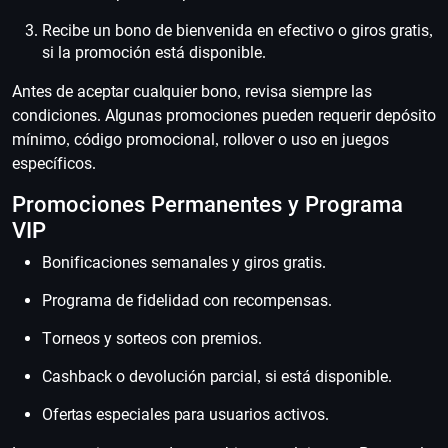
Recibe un bono de bienvenida en efectivo o giros gratis,
si la promoción está disponible.
Antes de aceptar cualquier bono, revisa siempre las
condiciones. Algunas promociones pueden requerir depósito
mínimo, código promocional, rollover o uso en juegos
específicos.
Promociones Permanentes y Programa
VIP
Bonificaciones semanales y giros gratis.
Programa de fidelidad con recompensas.
Torneos y sorteos con premios.
Cashback o devolución parcial, si está disponible.
Ofertas especiales para usuarios activos.