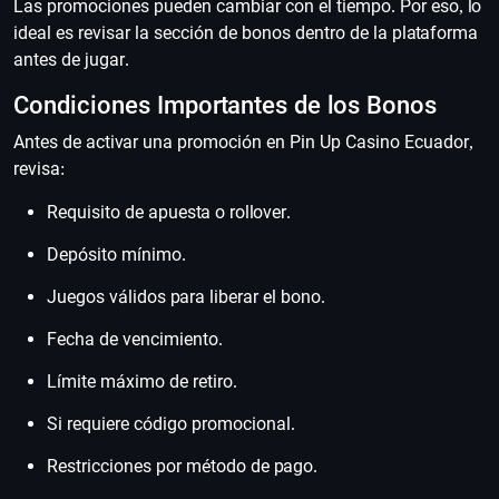
Las promociones pueden cambiar con el tiempo. Por eso, lo
ideal es revisar la sección de bonos dentro de la plataforma
antes de jugar.
Condiciones Importantes de los Bonos
Antes de activar una promoción en Pin Up Casino Ecuador,
revisa:
Requisito de apuesta o rollover.
Depósito mínimo.
Juegos válidos para liberar el bono.
Fecha de vencimiento.
Límite máximo de retiro.
Si requiere código promocional.
Restricciones por método de pago.