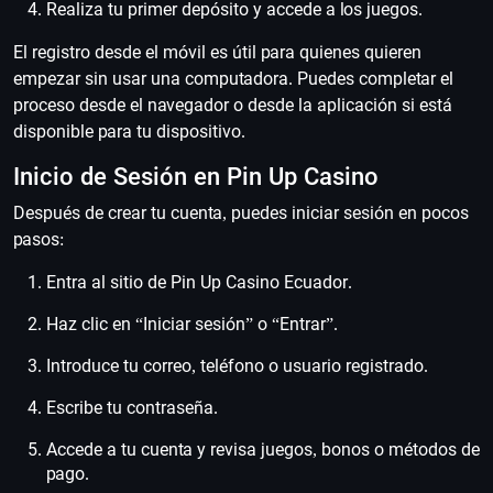
Realiza tu primer depósito y accede a los juegos.
El registro desde el móvil es útil para quienes quieren
empezar sin usar una computadora. Puedes completar el
proceso desde el navegador o desde la aplicación si está
disponible para tu dispositivo.
Inicio de Sesión en Pin Up Casino
Después de crear tu cuenta, puedes iniciar sesión en pocos
pasos:
Entra al sitio de Pin Up Casino Ecuador.
Haz clic en “Iniciar sesión” o “Entrar”.
Introduce tu correo, teléfono o usuario registrado.
Escribe tu contraseña.
Accede a tu cuenta y revisa juegos, bonos o métodos de
pago.