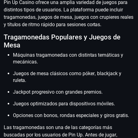
Pin Up Casino ofrece una amplia variedad de juegos para
distintos tipos de usuarios. La plataforma puede incluir
tragamonedas, juegos de mesa, juegos con crupieres reales
y títulos de ritmo rápido para sesiones cortas.
Tragamonedas Populares y Juegos de
Mesa
Máquinas tragamonedas con distintas temáticas y
mecánicas.
Juegos de mesa clásicos como póker, blackjack y
ruleta.
Jackpot progresivo con grandes premios.
Juegos optimizados para dispositivos móviles.
Opciones con bonos, rondas especiales y giros gratis.
Las tragamonedas son una de las categorías más
buscadas por los usuarios de Pin Up. Antes de jugar,