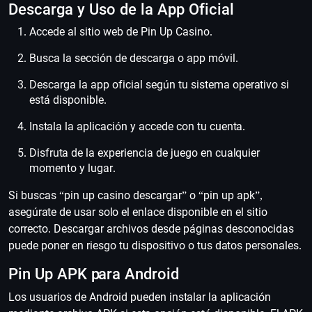
Descarga y Uso de la App Oficial
Accede al sitio web de Pin Up Casino.
Busca la sección de descarga o app móvil.
Descarga la app oficial según tu sistema operativo si
está disponible.
Instala la aplicación y accede con tu cuenta.
Disfruta de la experiencia de juego en cualquier
momento y lugar.
Si buscas “pin up casino descargar” o “pin up apk”,
asegúrate de usar solo el enlace disponible en el sitio
correcto. Descargar archivos desde páginas desconocidas
puede poner en riesgo tu dispositivo o tus datos personales.
Pin Up APK para Android
Los usuarios de Android pueden instalar la aplicación