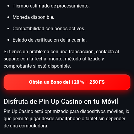
Tiempo estimado de procesamiento.
Moneda disponible.
Compatibilidad con bonos activos.
Estado de verificación de la cuenta.
Si tienes un problema con una transacción, contacta al
soporte con la fecha, monto, método utilizado y
comprobante si está disponible.
Obtén un Bono del 120% + 250 FS
Disfruta de Pin Up Casino en tu Móvil
Pin Up Casino está optimizado para dispositivos móviles, lo
que permite jugar desde smartphone o tablet sin depender
de una computadora.