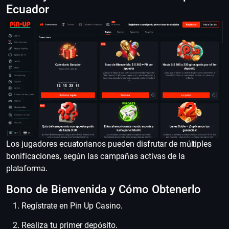
Ecuador
Los jugadores ecuatorianos pueden disfrutar de múltiples
bonificaciones, según las campañas activas de la
plataforma.
Bono de Bienvenida y Cómo Obtenerlo
Regístrate en Pin Up Casino.
Realiza tu primer depósito.